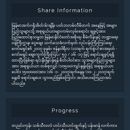
Share Information
မြန်မာအက်ဂရိုအိတ်(စ်)ချိန်း ပတ်ဘလစ်လီမိတက် အနေဖြင့် အများ
ပြည်သူများသို့ အစုရှယ်ယာများကမ်းလှမ်းရောင်း ချခွင့်အား
ပြည်ထောင်စုသမ္မတ မြန်မာနိုင်ငံတော်အစိုးရ၊ စီမံကိန်းနှင့် ဘဏ္ဍာရေး
ဝန်ကြီးဌာန၊ ငွေချေး သက်သေခံလက်မှတ် လုပ်ငန်းကြီးကြပ်ရေး
ကော်မရှင်၏ ၂၀၁၇ ခုနှစ်၊ ဇန်နဝါရီလ (၁၁)ရက် ရက်စွဲပါ စာအမှတ် -
ကော်မရှင် ဈေးကွက်ကြီးကြပ်/ ၅၇ / ၁၆ -၁၇ ဖြင့် ရောင်းချခွင့်ရရှိ
ထားပြီးဖြစ်ရာ ရင်းနှီးမြှပ်နှံရန် စိတ်ပါဝင်စား သူအများပြည်သူများ
အား အစုရှယ်ယာ တစ်စုလျှင် (၁၀၅၀၀)ကျပ်နှုန်းဖြင့် အစုရှယ်ယာ
ပေါင်း (၅၀၀၀၀၀)အား (၁၆ -၁- ၂၀၁၇)ရက်နေ့မှ (၁၀-၂-၂၀၁၇)ရက်
နေ့ထိ ရောင်းချပေး သွားမည်ဖြစ်ကြောင်း အသိပေးကြေညာအပ်
ပါသည်။
Progress
တညင်းကုန်း သစ်သီးဝလံ ဟင်းသီးဟင်းရွက်နှင့် ပန်းမာန် လက်ကား