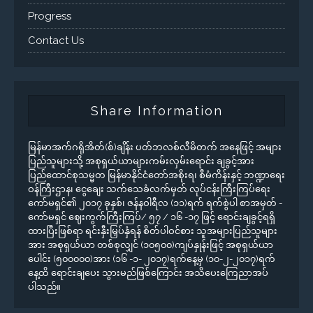
Progress
Contact Us
Share Information
မြန်မာအက်ဂရိုအိတ်(စ်)ချိန်း ပတ်ဘလစ်လီမိတက် အနေဖြင့် အများ
ပြည်သူများသို့ အစုရှယ်ယာများကမ်းလှမ်းရောင်း ချခွင့်အား
ပြည်ထောင်စုသမ္မတ မြန်မာနိုင်ငံတော်အစိုးရ၊ စီမံကိန်းနှင့် ဘဏ္ဍာရေး
ဝန်ကြီးဌာန၊ ငွေချေး သက်သေခံလက်မှတ် လုပ်ငန်းကြီးကြပ်ရေး
ကော်မရှင်၏ ၂၀၁၇ ခုနှစ်၊ ဇန်နဝါရီလ (၁၁)ရက် ရက်စွဲပါ စာအမှတ် -
ကော်မရှင် ဈေးကွက်ကြီးကြပ်/ ၅၇ / ၁၆ -၁၇ ဖြင့် ရောင်းချခွင့်ရရှိ
ထားပြီးဖြစ်ရာ ရင်းနှီးမြှပ်နှံရန် စိတ်ပါဝင်စား သူအများပြည်သူများ
အား အစုရှယ်ယာ တစ်စုလျှင် (၁၀၅၀၀)ကျပ်နှုန်းဖြင့် အစုရှယ်ယာ
ပေါင်း (၅၀၀၀၀၀)အား (၁၆ -၁- ၂၀၁၇)ရက်နေ့မှ (၁၀-၂-၂၀၁၇)ရက်
နေ့ထိ ရောင်းချပေး သွားမည်ဖြစ်ကြောင်း အသိပေးကြေညာအပ်
ပါသည်။