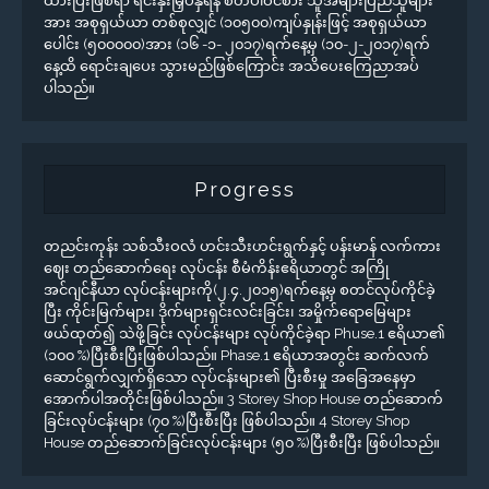
ထားပြီးဖြစ်ရာ ရင်းနှီးမြှပ်နှံရန် စိတ်ပါဝင်စား သူအများပြည်သူများ
အား အစုရှယ်ယာ တစ်စုလျှင် (၁၀၅၀၀)ကျပ်နှုန်းဖြင့် အစုရှယ်ယာ
ပေါင်း (၅၀၀၀၀၀)အား (၁၆ -၁- ၂၀၁၇)ရက်နေ့မှ (၁၀-၂-၂၀၁၇)ရက်
နေ့ထိ ရောင်းချပေး သွားမည်ဖြစ်ကြောင်း အသိပေးကြေညာအပ်
ပါသည်။
Progress
တညင်းကုန်း သစ်သီးဝလံ ဟင်းသီးဟင်းရွက်နှင့် ပန်းမာန် လက်ကား
ဈေး တည်ဆောက်ရေး လုပ်ငန်း စီမံကိန်းဧရိယာတွင် အကြို
အင်ဂျင်နီယာ လုပ်ငန်းများကို(၂.၄.၂၀၁၅)ရက်နေ့မှ စတင်လုပ်ကိုင်ခဲ့
ပြီး ကိုင်းမြက်များ၊ ဒိုက်များရှင်းလင်းခြင်း၊ အမှိုက်ရောမြေများ
ဖယ်ထုတ်၍ သဲဖို့ခြင်း လုပ်ငန်းများ လုပ်ကိုင်ခဲ့ရာ Phuse.1 ဧရိယာ၏
(၁၀၀ %)ပြီးစီးပြီးဖြစ်ပါသည်။ Phase.1 ဧရိယာအတွင်း ဆက်လက်
ဆောင်ရွက်လျှက်ရှိသော လုပ်ငန်းများ၏ ပြီးစီးမှု အခြေအနေမှာ
အောက်ပါအတိုင်းဖြစ်ပါသည်။ 3 Storey Shop House တည်ဆောက်
ခြင်းလုပ်ငန်းများ (၇၀ %)ပြီးစီးပြီး ဖြစ်ပါသည်။ 4 Storey Shop
House တည်ဆောက်ခြင်းလုပ်ငန်းများ (၅၀ %)ပြီးစီးပြီး ဖြစ်ပါသည်။