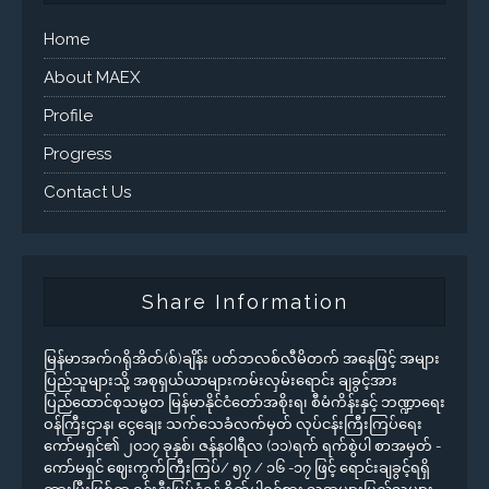
Home
About MAEX
Profile
Progress
Contact Us
Share Information
မြန်မာအက်ဂရိုအိတ်(စ်)ချိန်း ပတ်ဘလစ်လီမိတက် အနေဖြင့် အများ
ပြည်သူများသို့ အစုရှယ်ယာများကမ်းလှမ်းရောင်း ချခွင့်အား
ပြည်ထောင်စုသမ္မတ မြန်မာနိုင်ငံတော်အစိုးရ၊ စီမံကိန်းနှင့် ဘဏ္ဍာရေး
ဝန်ကြီးဌာန၊ ငွေချေး သက်သေခံလက်မှတ် လုပ်ငန်းကြီးကြပ်ရေး
ကော်မရှင်၏ ၂၀၁၇ ခုနှစ်၊ ဇန်နဝါရီလ (၁၁)ရက် ရက်စွဲပါ စာအမှတ် -
ကော်မရှင် ဈေးကွက်ကြီးကြပ်/ ၅၇ / ၁၆ -၁၇ ဖြင့် ရောင်းချခွင့်ရရှိ