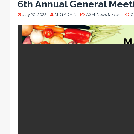
6th Annual General Mee
July 20, 2022
MTG ADMIN
AGM
,
News & Event
0