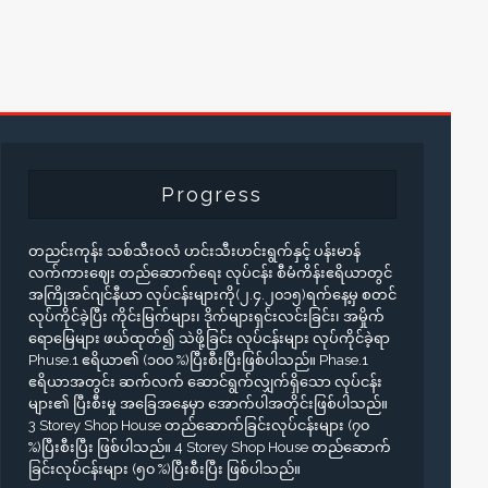
Progress
တညင်းကုန်း သစ်သီးဝလံ ဟင်းသီးဟင်းရွက်နှင့် ပန်းမာန်
လက်ကားဈေး တည်ဆောက်ရေး လုပ်ငန်း စီမံကိန်းဧရိယာတွင်
အကြိုအင်ဂျင်နီယာ လုပ်ငန်းများကို(၂.၄.၂၀၁၅)ရက်နေ့မှ စတင်
လုပ်ကိုင်ခဲ့ပြီး ကိုင်းမြက်များ၊ ဒိုက်များရှင်းလင်းခြင်း၊ အမှိုက်
ရောမြေများ ဖယ်ထုတ်၍ သဲဖို့ခြင်း လုပ်ငန်းများ လုပ်ကိုင်ခဲ့ရာ
Phuse.1 ဧရိယာ၏ (၁၀၀ %)ပြီးစီးပြီးဖြစ်ပါသည်။ Phase.1
ဧရိယာအတွင်း ဆက်လက် ဆောင်ရွက်လျှက်ရှိသော လုပ်ငန်း
များ၏ ပြီးစီးမှု အခြေအနေမှာ အောက်ပါအတိုင်းဖြစ်ပါသည်။
3 Storey Shop House တည်ဆောက်ခြင်းလုပ်ငန်းများ (၇၀
%)ပြီးစီးပြီး ဖြစ်ပါသည်။ 4 Storey Shop House တည်ဆောက်
ခြင်းလုပ်ငန်းများ (၅၀ %)ပြီးစီးပြီး ဖြစ်ပါသည်။