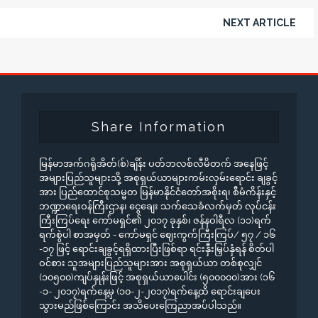
NEXT ARTICLE
Share Information
မြန်မာအက်ဂရိုအိတ်(စ်)ချိန်း ပတ်ဘလစ်လီမိတက် အနေဖြင့်
အများပြည်သူများသို့ အစုရှယ်ယာများကမ်းလှမ်းရောင်း ချခွင့်
အား ပြည်ထောင်စုသမ္မတ မြန်မာနိုင်ငံတော်အစိုးရ၊ စီမံကိန်းနှင့်
ဘဏ္ဍာရေးဝန်ကြီးဌာန၊ ငွေချေး သက်သေခံလက်မှတ် လုပ်ငန်း
ကြီးကြပ်ရေး ကော်မရှင်၏ ၂၀၁၇ ခုနှစ်၊ ဇန်နဝါရီလ (၁၁)ရက်
ရက်စွဲပါ စာအမှတ် - ကော်မရှင် ဈေးကွက်ကြီးကြပ်/ ၅၇ / ၁၆
-၁၇ ဖြင့် ရောင်းချခွင့်ရရှိထားပြီးဖြစ်ရာ ရင်းနှီးမြှပ်နှံရန် စိတ်ပါ
ဝင်စား သူအများပြည်သူများအား အစုရှယ်ယာ တစ်စုလျှင်
(၁၀၅၀၀)ကျပ်နှုန်းဖြင့် အစုရှယ်ယာပေါင်း (၅၀၀၀၀၀)အား (၁၆
-၁- ၂၀၁၇)ရက်နေ့မှ (၁၀-၂-၂၀၁၇)ရက်နေ့ထိ ရောင်းချပေး
သွားမည်ဖြစ်ကြောင်း အသိပေးကြေညာအပ်ပါသည်။