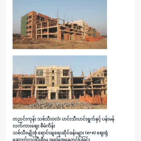
တညင်းကုန်း သစ်သီးဝလံ၊ ဟင်းသီးဟင်းရွက်နှင့် ပန်းမန်
လက်ကားဈေး စီမံကိန်း
သစ်သီးမျိုးစုံ ရောင်းချရေးဆိုင်ခန်းများ (၈+၈) ဈေးရုံ
ဆောက်လုပ်ပြီးစီးမှု အခြေအနေတင်ပြခြင်း