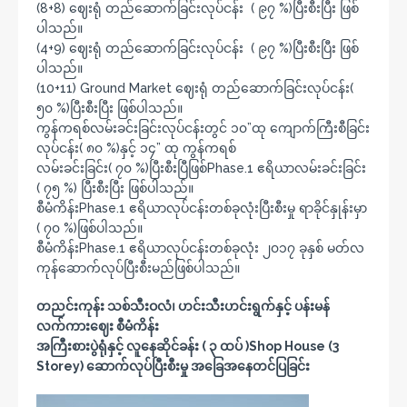
(8+8) ဈေးရုံ တည်ဆောက်ခြင်းလုပ်ငန်း ( ၉၇ %)ပြီးစီးပြီး ဖြစ်
ပါသည်။
(4+9) ဈေးရုံ တည်ဆောက်ခြင်းလုပ်ငန်း ( ၉၇ %)ပြီးစီးပြီး ဖြစ်
ပါသည်။
(10+11) Ground Market ဈေးရုံ တည်ဆောက်ခြင်းလုပ်ငန်း(
၅၀ %)ပြီးစီးပြီး ဖြစ်ပါသည်။
ကွန်ကရစ်လမ်းခင်းခြင်းလုပ်ငန်းတွင် ၁၀”ထု ကျောက်ကြီးစီခြင်း
လုပ်ငန်း( ၈၀ %)နှင့် ၁၄” ထု ကွန်ကရစ်
လမ်းခင်းခြင်း( ၇၀ %)ပြီးစီးပြီဖြစ်Phase.1 ဧရိယာလမ်းခင်းခြင်း
( ၇၅ %) ပြီးစီးပြီး ဖြစ်ပါသည်။
စီမံကိန်းPhase.1 ဧရိယာလုပ်ငန်းတစ်ခုလုံးပြီးစီးမှု ရာခိုင်နှုန်းမှာ
( ၇၀ %)ဖြစ်ပါသည်။
စီမံကိန်းPhase.1 ဧရိယာလုပ်ငန်းတစ်ခုလုံး ၂၀၁၇ ခုနှစ် မတ်လ
ကုန်ဆောက်လုပ်ပြီးစီးမည်ဖြစ်ပါသည်။
တညင်းကုန်း သစ်သီးဝလံ၊ ဟင်းသီးဟင်းရွက်နှင့် ပန်းမန်
လက်ကားဈေး စီမံကိန်း
အကြီးစားပွဲရုံနှင့် လူနေဆိုင်ခန်း ( ၃ ထပ် )Shop House (3
Storey) ဆောက်လုပ်ပြီးစီးမှု အခြေအနေတင်ပြခြင်း