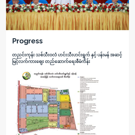
Progress
တညင်းကုန်း သစ်သီးဝလံ ဟင်းသီးဟင်းရွက် နှင့် ပန်းမန် အဆင့်
မြင့်လက်ကားဈေး တည်ဆောက်ရေးစီမံကိန်း