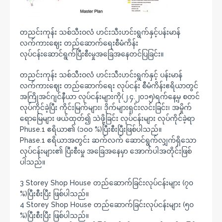
တညင်းကုန်း သစ်သီးဝလံ ဟင်းသီးဟင်းရွက်နှင့်ပန်းမာန်
လက်ကားဈေး တည်ဆောက်ရေးစီမံကိန်း
လုပ်ငန်းဆောင်ရွက်ပြီးစီးမှုအခြေအနေတင်ပြခြင်း။
တညင်းကုန်း သစ်သီးဝလံ ဟင်းသီးဟင်းရွက်နှင့် ပန်းမာန်
လက်ကားဈေး တည်ဆောက်ရေး လုပ်ငန်း စီမံကိန်းဧရိယာတွင်
အကြိုအင်ဂျင်နီယာ လုပ်ငန်းများကို(၂.၄.၂၀၁၅)ရက်နေ့မှ စတင်
လုပ်ကိုင်ခဲ့ပြီး ကိုင်းမြက်များ၊ ဒိုက်များရှင်းလင်းခြင်း၊ အမှိုက်
ရောမြေများ ဖယ်ထုတ်၍ သဲဖို့ခြင်း လုပ်ငန်းများ လုပ်ကိုင်ခဲ့ရာ
Phuse.1 ဧရိယာ၏ (၁၀၀ %)ပြီးစီးပြီးဖြစ်ပါသည်။
Phase.1 ဧရိယာအတွင်း ဆက်လက် ဆောင်ရွက်လျှက်ရှိသော
လုပ်ငန်းများ၏ ပြီးစီးမှု အခြေအနေမှာ အောက်ပါအတိုင်းဖြစ်
ပါသည်။
3 Storey Shop House တည်ဆောက်ခြင်းလုပ်ငန်းများ (၇၀
%)ပြီးစီးပြီး ဖြစ်ပါသည်။
4 Storey Shop House တည်ဆောက်ခြင်းလုပ်ငန်းများ (၅၀
%)ပြီးစီးပြီး ဖြစ်ပါသည်။