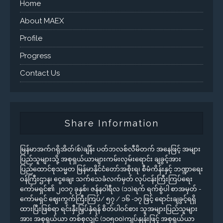
Home
About MAEX
Profile
Progress
Contact Us
Share Information
မြန်မာအက်ဂရိုအိတ်(စ်)ချိန်း ပတ်ဘလစ်လီမိတက် အနေဖြင့် အများ
ပြည်သူများသို့ အစုရှယ်ယာများကမ်းလှမ်းရောင်း ချခွင့်အား
ပြည်ထောင်စုသမ္မတ မြန်မာနိုင်ငံတော်အစိုးရ၊ စီမံကိန်းနှင့် ဘဏ္ဍာရေး
ဝန်ကြီးဌာန၊ ငွေချေး သက်သေခံလက်မှတ် လုပ်ငန်းကြီးကြပ်ရေး
ကော်မရှင်၏ ၂၀၁၇ ခုနှစ်၊ ဇန်နဝါရီလ (၁၁)ရက် ရက်စွဲပါ စာအမှတ် -
ကော်မရှင် ဈေးကွက်ကြီးကြပ်/ ၅၇ / ၁၆ -၁၇ ဖြင့် ရောင်းချခွင့်ရရှိ
ထားပြီးဖြစ်ရာ ရင်းနှီးမြှပ်နှံရန် စိတ်ပါဝင်စား သူအများပြည်သူများ
အား အစုရှယ်ယာ တစ်စုလျှင် (၁၀၅၀၀)ကျပ်နှုန်းဖြင့် အစုရှယ်ယာ