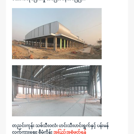
တညင်းကုန်း သစ်သီးဝလံ၊ ဟင်းသီးဟင်းရွက်နှင့် ပန်းမန်
လက်ကားဈေး စီမံကိန်း
အပြည့်အစုံဖတ်ရန်