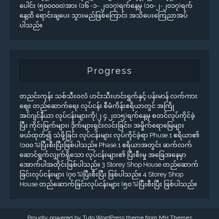
ပေါင်း (၅၀၀၀၀၀)အား (၁၆ -၁- ၂၀၁၇)ရက်နေ့မှ (၁၀-၂-၂၀၁၇)ရက်
နေ့ထိ ရောင်းချပေး သွားမည်ဖြစ်ကြောင်း အသိပေးကြေညာအပ်
ပါသည်။
Progress
တညင်းကုန်း သစ်သီးဝလံ ဟင်းသီးဟင်းရွက်နှင့် ပန်းမာန် လက်ကား
ဈေး တည်ဆောက်ရေး လုပ်ငန်း စီမံကိန်းဧရိယာတွင် အကြို
အင်ဂျင်နီယာ လုပ်ငန်းများကို(၂.၄.၂၀၁၅)ရက်နေ့မှ စတင်လုပ်ကိုင်ခဲ့
ပြီး ကိုင်းမြက်များ၊ ဒိုက်များရှင်းလင်းခြင်း၊ အမှိုက်ရောမြေများ
ဖယ်ထုတ်၍ သဲဖို့ခြင်း လုပ်ငန်းများ လုပ်ကိုင်ခဲ့ရာ Phuse.1 ဧရိယာ၏
(၁၀၀ %)ပြီးစီးပြီးဖြစ်ပါသည်။ Phase.1 ဧရိယာအတွင်း ဆက်လက်
ဆောင်ရွက်လျှက်ရှိသော လုပ်ငန်းများ၏ ပြီးစီးမှု အခြေအနေမှာ
အောက်ပါအတိုင်းဖြစ်ပါသည်။ 3 Storey Shop House တည်ဆောက်
ခြင်းလုပ်ငန်းများ (၇၀ %)ပြီးစီးပြီး ဖြစ်ပါသည်။ 4 Storey Shop
House တည်ဆောက်ခြင်းလုပ်ငန်းများ (၅၀ %)ပြီးစီးပြီး ဖြစ်ပါသည်။
Proudly powered by Tuto WordPress theme from
MH Themes