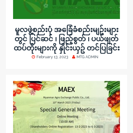
မူလဖွဲ့စည်းပုံ အခြေံခံစည်းမျဥ်းများ
တွင် ပြင်ဆင် ၊ ဖြည့်စွတ် ၊ ပယ်ဖျတ်
ထပ်တိုးများကို နှိုင်းယှဥ် တင်ပြခြင်း
February 13, 2023
MTG ADMIN