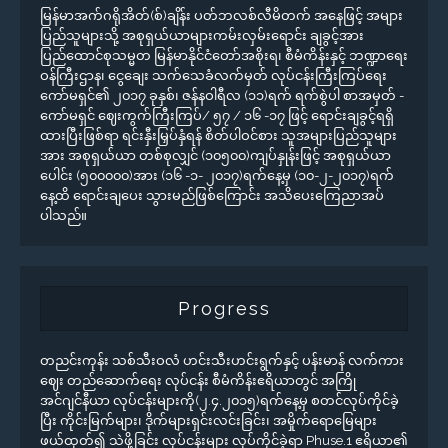
မြန်မာအက်ဂရိုအိတ်(စ်)ချိန်း ပတ်ဘလစ်လီမိတက် အနေဖြင့် အများ
ပြည်သူများသို့ အစုရှယ်ယာများကမ်းလှမ်းရောင်း ချခွင့်အား
ပြည်ထောင်စုသမ္မတ မြန်မာနိုင်ငံတော်အစိုးရ၊ စီမံကိန်းနှင့် ဘဏ္ဍာရေး
ဝန်ကြီးဌာန၊ ငွေချေး သက်သေခံလက်မှတ် လုပ်ငန်းကြီးကြပ်ရေး
ကော်မရှင်၏ ၂၀၁၇ ခုနှစ်၊ ဇန်နဝါရီလ (၁၁)ရက် ရက်စွဲပါ စာအမှတ် -
ကော်မရှင် ဈေးကွက်ကြီးကြပ်/ ၅၇ / ၁၆ -၁၇ ဖြင့် ရောင်းချခွင့်ရရှိ
ထားပြီးဖြစ်ရာ ရင်းနှီးမြှပ်နှံရန် စိတ်ပါဝင်စား သူအများပြည်သူများ
အား အစုရှယ်ယာ တစ်စုလျှင် (၁၀၅၀၀)ကျပ်နှုန်းဖြင့် အစုရှယ်ယာ
ပေါင်း (၅၀၀၀၀၀)အား (၁၆ -၁- ၂၀၁၇)ရက်နေ့မှ (၁၀-၂-၂၀၁၇)ရက်
နေ့ထိ ရောင်းချပေး သွားမည်ဖြစ်ကြောင်း အသိပေးကြေညာအပ်
ပါသည်။
Progress
တညင်းကုန်း သစ်သီးဝလံ ဟင်းသီးဟင်းရွက်နှင့် ပန်းမာန် လက်ကား
ဈေး တည်ဆောက်ရေး လုပ်ငန်း စီမံကိန်းဧရိယာတွင် အကြို
အင်ဂျင်နီယာ လုပ်ငန်းများကို(၂.၄.၂၀၁၅)ရက်နေ့မှ စတင်လုပ်ကိုင်ခဲ့
ပြီး ကိုင်းမြက်များ၊ ဒိုက်များရှင်းလင်းခြင်း၊ အမှိုက်ရောမြေများ
ဖယ်ထုတ်၍ သဲဖို့ခြင်း လုပ်ငန်းများ လုပ်ကိုင်ခဲ့ရာ Phuse.1 ဧရိယာ၏