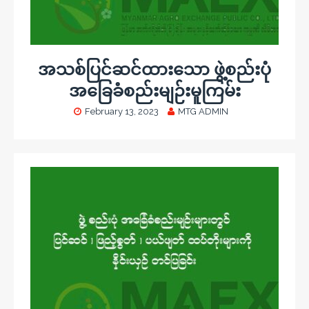
အသစ်ပြင်ဆင်ထားသော ဖွဲ့စည်းပုံ
အခြေခံစည်းမျဉ်းမူကြမ်း
February 13, 2023
MTG ADMIN