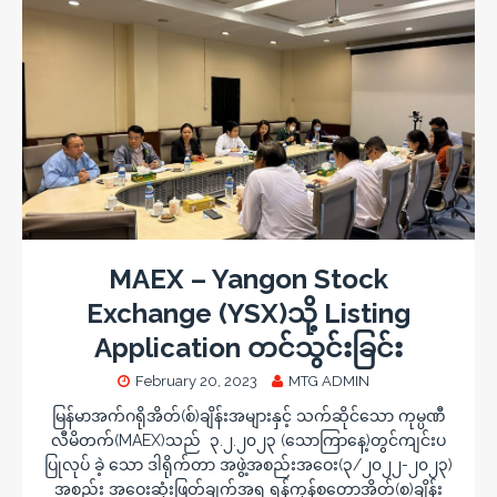
MAEX – Yangon Stock
Exchange (YSX)သို့ Listing
Application တင်သွင်းခြင်း
February 20, 2023
MTG ADMIN
မြန်မာအက်ဂရိုအိတ်(စ်)ချိန်းအများနှင့် သက်ဆိုင်သော ကုမ္ပဏီ
လီမိတက်(MAEX)သည် ၃.၂.၂၀၂၃ (သောကြာနေ့)တွင်ကျင်းပ
ပြုလုပ် ခဲ့ သော ဒါရိုက်တာ အဖွဲ့အစည်းအဝေး(၃/၂၀၂၂-၂၀၂၃)
အစည်း အဝေးဆုံးဖြတ်ချက်အရ ရန်ကုန်စတော့အိတ်(စ)ချိန်း