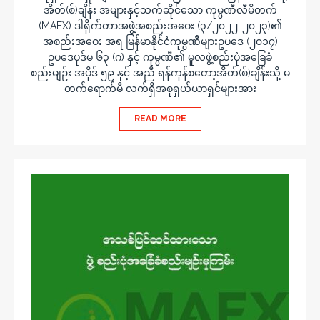
အိတ်(စ်)ချိန်း အများနှင့်သက်ဆိုင်သော ကုမ္ပဏီလီမိတက်
(MAEX) ဒါရိုက်တာအဖွဲ့အစည်းအဝေး (၃/၂၀၂၂-၂၀၂၃)၏
အစည်းအဝေး အရ မြန်မာနိုင်ငံကုမ္ပဏီများဥပဒေ (၂၀၁၇)
ဥပဒေပုဒ်မ ၆၃ (ဂ) နှင့် ကုမ္ပဏီ၏ မူလဖွဲ့စည်းပုံအခြေခံ
စည်းမျဉ်း အပိုဒ် ၅၉ နှင့် အညီ ရန်ကုန်စတော့အိတ်(စ်)ချိန်းသို့ မ
တက်ရောက်မီ လက်ရှိအစုရှယ်ယာရှင်များအား
READ MORE