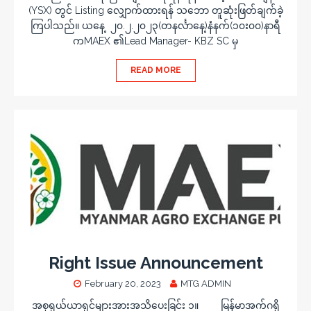
(YSX) တွင် Listing လျှောက်ထားရန် သဘော တူဆုံးဖြတ်ချက်ခဲ့
ကြပါသည်။ ယနေ့ ၂၀.၂.၂၀၂၃(တနင်္လာနေ့)နံနက်(၁၀း၀၀)နာရီ
ကMAEX ၏Lead Manager- KBZ SC မှ
READ MORE
Right Issue Announcement
February 20, 2023
MTG ADMIN
အစုရှယ်ယာရှင်များအားအသိပေးခြင်း ၁။ မြန်မာအက်ဂရို