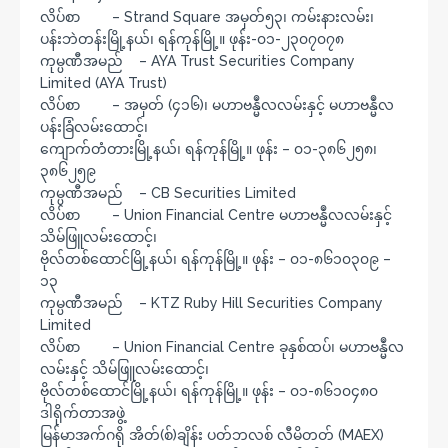
လိပ်စာ – Strand Square အမှတ်၅၃၊ ကမ်းနားလမ်း၊
ပန်းဘဲတန်းမြို့နယ်၊ ရန်ကုန်မြို့။ ဖုန်း-၀၁-၂၃၀၇၀၇၈
ကုမ္ပဏီအမည် – AYA Trust Securities Company
Limited (AYA Trust)
လိပ်စာ – အမှတ် (၄၁၆)၊ မဟာဗန္မဳလလမ်းနှင့် မဟာဗန္မဳလ
ပန်းခြံလမ်းထောင့်၊
ကျောက်တံတားမြို့နယ်၊ ရန်ကုန်မြို့။ ဖုန်း – ၀၁-၃၈၆၂၅၈၊
၃၈၆၂၅၉
ကုမ္ပဏီအမည် – CB Securities Limited
လိပ်စာ – Union Financial Centre မဟာဗန္မဳလလမ်းနှင့်
သိမ်ဖြူလမ်းထောင့်၊
ဗိုလ်တစ်ထောင်မြို့နယ်၊ ရန်ကုန်မြို့။ ဖုန်း – ၀၁-၈၆၁၀၃၀၉ –
၁၃
ကုမ္ပဏီအမည် – KTZ Ruby Hill Securities Company
Limited
လိပ်စာ – Union Financial Centre ခုနှစ်ထပ်၊ မဟာဗန္မဳလ
လမ်းနှင့် သိမ်ဖြူလမ်းထောင့်၊
ဗိုလ်တစ်ထောင်မြို့နယ်၊ ရန်ကုန်မြို့။ ဖုန်း – ၀၁-၈၆၁၀၄၈၀
ဒါရိုက်တာအဖွဲ့
မြန်မာအက်ဂရို အိတ်(စ်)ချိန်း ပတ်ဘလစ် လီမိတတ် (MAEX)