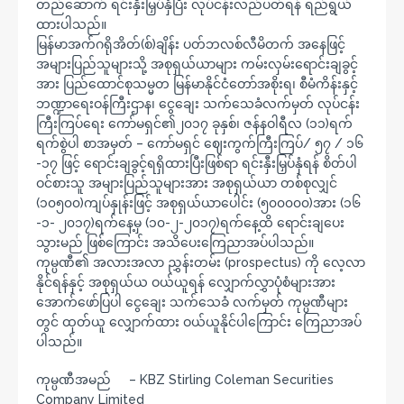
တည်ဆောက် ရင်းနှီးမြှပ်နှံပြီး လုပ်ငန်းလည်ပတ်ရန် ရည်ရွယ်
ထားပါသည်။
မြန်မာအက်ဂရိုအိတ်(စ်)ချိန်း ပတ်ဘလစ်လီမိတက် အနေဖြင့်
အများပြည်သူများသို့ အစုရှယ်ယာများ ကမ်းလှမ်းရောင်းချခွင့်
အား ပြည်ထောင်စုသမ္မတ မြန်မာနိုင်ငံတော်အစိုးရ၊ စီမံကိန်းနှင့်
ဘဏ္ဍာရေးဝန်ကြီးဌာန၊ ငွေချေး သက်သေခံလက်မှတ် လုပ်ငန်း
ကြီးကြပ်ရေး ကော်မရှင်၏၂၀၁၇ ခုနှစ်၊ ဇန်နဝါရီလ (၁၁)ရက်
ရက်စွဲပါ စာအမှတ် – ကော်မရှင် ဈေးကွက်ကြီးကြပ်/ ၅၇ / ၁၆
-၁၇ ဖြင့် ရောင်းချခွင့်ရရှိထားပြီးဖြစ်ရာ ရင်းနှီးမြှပ်နှံရန် စိတ်ပါ
ဝင်စားသူ အများပြည်သူများအား အစုရှယ်ယာ တစ်စုလျှင်
(၁၀၅၀၀)ကျပ်နှုန်းဖြင့် အစုရှယ်ယာပေါင်း (၅၀၀၀၀၀)အား (၁၆
-၁- ၂၀၁၇)ရက်နေ့မှ (၁၀-၂-၂၀၁၇)ရက်နေ့ထိ ရောင်းချပေး
သွားမည် ဖြစ်ကြောင်း အသိပေးကြေညာအပ်ပါသည်။
ကုမ္ပဏီ၏ အလားအလာ ညွှန်းတမ်း (prospectus) ကို လေ့လာ
နိုင်ရန်နှင့် အစုရှယ်ယ ဝယ်ယူရန် လျှောက်လွှာပုံစံများအား
အောက်ဖော်ပြပါ ငွေချေး သက်သေခံ လက်မှတ် ကုမ္ပဏီများ
တွင် ထုတ်ယူ လျှောက်ထား ဝယ်ယူနိုင်ပါကြောင်း ကြေညာအပ်
ပါသည်။
ကုမ္ပဏီအမည် – KBZ Stirling Coleman Securities
Company Limited