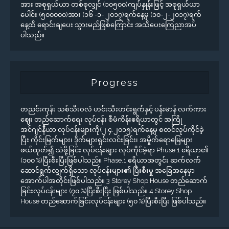
အား အစုရှယ်ယာ တစ်စုလျှင် (၁၀၅၀၀)ကျပ်နှုန်းဖြင့် အစုရှယ်ယာ
ပေါင်း (၅၀၀၀၀၀)အား (၁၆ -၁- ၂၀၁၇)ရက်နေ့မှ (၁၀-၂-၂၀၁၇)ရက်
နေ့ထိ ရောင်းချပေး သွားမည်ဖြစ်ကြောင်း အသိပေးကြေညာအပ်
ပါသည်။
Progress
တညင်းကုန်း သစ်သီးဝလံ ဟင်းသီးဟင်းရွက်နှင့် ပန်းမာန် လက်ကား
ဈေး တည်ဆောက်ရေး လုပ်ငန်း စီမံကိန်းဧရိယာတွင် အကြို
အင်ဂျင်နီယာ လုပ်ငန်းများကို(၂.၄.၂၀၁၅)ရက်နေ့မှ စတင်လုပ်ကိုင်ခဲ့
ပြီး ကိုင်းမြက်များ၊ ဒိုက်များရှင်းလင်းခြင်း၊ အမှိုက်ရောမြေများ
ဖယ်ထုတ်၍ သဲဖို့ခြင်း လုပ်ငန်းများ လုပ်ကိုင်ခဲ့ရာ Phuse.1 ဧရိယာ၏
(၁၀၀ %)ပြီးစီးပြီးဖြစ်ပါသည်။ Phase.1 ဧရိယာအတွင်း ဆက်လက်
ဆောင်ရွက်လျှက်ရှိသော လုပ်ငန်းများ၏ ပြီးစီးမှု အခြေအနေမှာ
အောက်ပါအတိုင်းဖြစ်ပါသည်။ 3 Storey Shop House တည်ဆောက်
ခြင်းလုပ်ငန်းများ (၇၀ %)ပြီးစီးပြီး ဖြစ်ပါသည်။ 4 Storey Shop
House တည်ဆောက်ခြင်းလုပ်ငန်းများ (၅၀ %)ပြီးစီးပြီး ဖြစ်ပါသည်။