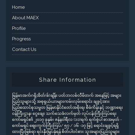
Home
About MAEX
Profile
Progress
Contact Us
Share Information
မြန်မာအက်ဂရိုအိတ်(စ်)ချိန်း ပတ်ဘလစ်လီမိတက် အနေဖြင့် အများ
ပြည်သူများသို့ အစုရှယ်ယာများကမ်းလှမ်းရောင်း ချခွင့်အား
ပြည်ထောင်စုသမ္မတ မြန်မာနိုင်ငံတော်အစိုးရ၊ စီမံကိန်းနှင့် ဘဏ္ဍာရေး
ဝန်ကြီးဌာန၊ ငွေချေး သက်သေခံလက်မှတ် လုပ်ငန်းကြီးကြပ်ရေး
ကော်မရှင်၏ ၂၀၁၇ ခုနှစ်၊ ဇန်နဝါရီလ (၁၁)ရက် ရက်စွဲပါ စာအမှတ် -
ကော်မရှင် ဈေးကွက်ကြီးကြပ်/ ၅၇ / ၁၆ -၁၇ ဖြင့် ရောင်းချခွင့်ရရှိ
ထားပြီးဖြစ်ရာ ရင်းနှီးမြှပ်နှံရန် စိတ်ပါဝင်စား သူအများပြည်သူများ