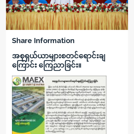
Share Information
အစုရှယ်ယာများစတင်ရောင်းချ
ကြောင်း ကြေညာခြင်း။