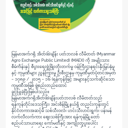
မြန်မာအက်ဂရို အိတ်(စ်)ချိန်း ပတ်ဘလစ် လီမိတတ် (Myanmar
Agro Exchange Public Limited) (MAEX) ကို အမျိုးသား
စီမံကိန်းနှင့် စီပွားရေးဖွံ့ဖြိုးတိုးတက်မှု ဝန်ကြီးဌာနရင်းနှီးမြှပ်နှံမှု
နှင့် ကုမ္ပဏီများ ညွှန်ကြားမှု ဦးစီးဌာနမှ ကုမ္ပဏီမှတ်ပုံတင်အမှတ်
– ၁၇၈၉ / ၂၀၁၅ – ၁၆ (ရန်ကုန်)ဖြင့် အများနှင့်သက်ဆိုင်သော
ကုမ္ပဏီအဖြစ် ဖွဲ့စည်းတည်ထောင်
ခွင့်ပြုခဲ့ပြီးဖြစ်ပါသည်။
မြန်မာအက်ဂရိုအိတ်(စ်)ချိန်းပတ်ဘလစ် လီမိတတ်သည်
ရန်ကုန်တိုင်းဒေသကြီး၊ အင်းစိန်မြို့နယ်ရှိ တညင်းကုန်းတွင်
နိုင်ငံတကာအဆင့်မီ သစ်သီးဝလံ၊ ဟင်းသီးဟင်းရွက်၊ ပန်းမန်
လက်လီလက်ကား ဈေးသစ်ကြီးအား ရန်ကုန်မြို့တော်
စည်ပင်သာယာရေး ကော်မတီနှင့် အကျိုးတူပူးပေါင်း