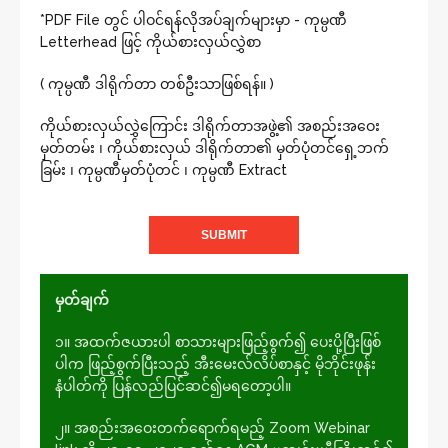
*PDF File တွင် ပါဝင်ရန်လိုအပ်ချက်များမှာ - ကုမ္ပဏီ
Letterhead ဖြင့် ကိုယ်စားလှယ်လွှဲစာ
( ကုမ္ပဏီ ဒါရိုက်တာ တစ်ဦးသာဖြစ်ရန်။ )
ကိုယ်စားလှယ်လွှဲကြောင်း ဒါရိုက်တာအဖွဲ့၏ အစည်းအဝေး
မှတ်တမ်း ၊ ကိုယ်စားလှယ် ဒါရိုက်တာ၏ မှတ်ပုံတင်ရှေ့ဘက်
ခြမ်း ၊ ကုမ္ပဏီမှတ်ပုံတင် ၊ ကုမ္ပဏီ Extract
မှတ်ချက်
၁။ အထက်ဇယားပါ စာသားများဖြည့်စွက်၍ ပေးပို့ပြီးဖြစ်
ပါက ဖြည့်စွက်ပြီးသည့် အီးမေးလ်လိပ်စာနှင့် မိုဘိုင်းဖုန်း
နံပါတ်ကို ပြန်လည်ပြင်ဆင်၍မရတော့ပါ။
၂။ အစည်းအဝေးတက်ရောက်ရမည့် Zoom Webinar