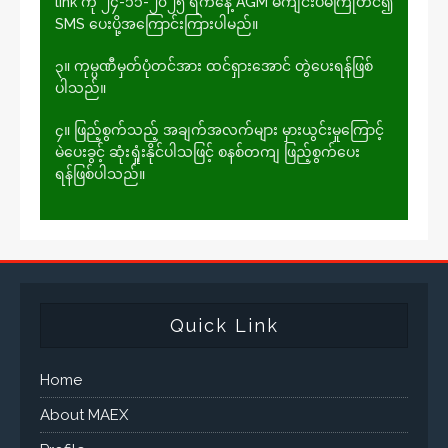
link ကို ၂၄-၁၁-၂၀၂၅ ရက်နေ့ AGM မကျင်းပမီကြိုတင်၍
SMS ပေးပို့အ‌ကြောင်းကြားပါမည်။
၃။ ကုမ္ပဏီမှတ်ပုံတင်အား ထင်ရှား​အောင် တွဲ​ပေးရန်ဖြစ်
ပါသည်။
၄။ ဖြည့်စွက်သည့် အချက်အလက်များ မှားယွင်းမှုကြောင့်
မဲပေးခွင့် ဆုံးရှုံးနိုင်ပါသဖြင့် စနစ်တကျ ဖြည့်စွက်ပေး
ရန်ဖြစ်ပါသည်။
Quick Link
Home
About MAEX