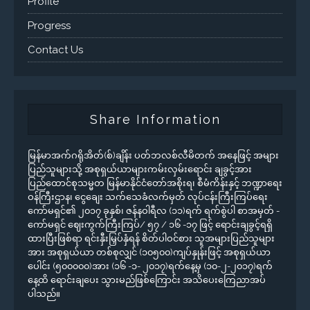
Profile
Progress
Contact Us
Share Information
မြန်မာအက်ဂရိုအိတ်(စ်)ချိန်း ပတ်ဘလစ်လီမိတက် အနေဖြင့် အများ
ပြည်သူများသို့ အစုရှယ်ယာများကမ်းလှမ်းရောင်း ချခွင့်အား
ပြည်ထောင်စုသမ္မတ မြန်မာနိုင်ငံတော်အစိုးရ၊ စီမံကိန်းနှင့် ဘဏ္ဍာရေး
ဝန်ကြီးဌာန၊ ငွေချေး သက်သေခံလက်မှတ် လုပ်ငန်းကြီးကြပ်ရေး
ကော်မရှင်၏ ၂၀၁၇ ခုနှစ်၊ ဇန်နဝါရီလ (၁၁)ရက် ရက်စွဲပါ စာအမှတ် -
ကော်မရှင် ဈေးကွက်ကြီးကြပ်/ ၅၇ / ၁၆ -၁၇ ဖြင့် ရောင်းချခွင့်ရရှိ
ထားပြီးဖြစ်ရာ ရင်းနှီးမြှပ်နှံရန် စိတ်ပါဝင်စား သူအများပြည်သူများ
အား အစုရှယ်ယာ တစ်စုလျှင် (၁၀၅၀၀)ကျပ်နှုန်းဖြင့် အစုရှယ်ယာ
ပေါင်း (၅၀၀၀၀၀)အား (၁၆ -၁- ၂၀၁၇)ရက်နေ့မှ (၁၀-၂-၂၀၁၇)ရက်
နေ့ထိ ရောင်းချပေး သွားမည်ဖြစ်ကြောင်း အသိပေးကြေညာအပ်
ပါသည်။