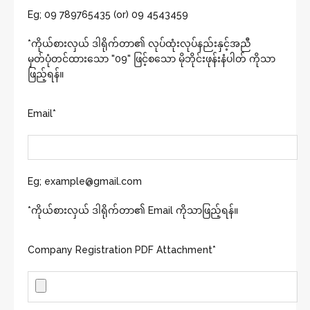
Eg; 09 789765435 (or) 09 4543459
*ကိုယ်စားလှယ် ဒါရိုက်တာ၏ လုပ်ထုံးလုပ်နည်းနှင့်အညီ
မှတ်ပုံတင်ထားသော "09" ဖြင့်စသော မိုဘိုင်းဖုန်းနံပါတ် ကိုသာ
ဖြည့်ရန်။
Email*
Eg; example@gmail.com
*ကိုယ်စားလှယ် ဒါရိုက်တာ၏ Email ကိုသာဖြည့်ရန်။
Company Registration PDF Attachment*