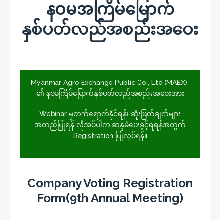
နဝမ
အကြိမ်မြောက်
နှစ်ပတ်လည်အစည်းအ‌ဝေး
Myanmar Agro Exchange Public Co., Ltd (MAEX)
၏ နဝမကြိမ်မြောက်နှစ်ပတ်လည်အစည်းအဝေးအား
Webinar မှတက်ရောက်နိုင်ရန်၊ ဆုံးဖြတ်ချက်များ
အတည်ပြုရန် လိုအပ်ပါက ဆန္ဒမဲပေးခွင့်ရရန်အတွက်
Registration ပြုလုပ်ရန်။
Company Voting Registration
Form(9th Annual Meeting)