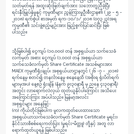
သတ်မှတ်ရန် အထူးဆုံးဖြတ်ချက်အား သဘောတူညီခဲ့ပြီး
ရင်းနှီးမြှုပ်နှံမှုနှင့် ကုမ္ပဏီများ ညွှန်ကြားမှုဦးစီးဌာန၏ (၂၉ – ၅ –
၂၀၁၈) ရက်စွဲပါ စာအမှတ် ရက-၁၀/၁/၂၀၁၈ (၀၇၃၂၃)အရ
ကုမ္ပဏီ၏ သင်းဖွဲ့စည့်မျဉ်းအား ဖြည့်စွက်ပြင်ဆင်ပြီး ဖြစ်
ပါသည်။
သို့ဖြစ်ပါ၍ ငွေကျပ် (၁၀,၀၀၀) တန် အစုရှယ်ယာ သက်သေခံ
လက်မှတ် အစား ငွေကျပ် (၁,၀၀၀) တန် အစုရှယ်ယာ
သက်သေခံလက်မှတ် Share Certificate အသစ်များအား
MAEX ကုမ္ပဏီရုံးချုပ်၊ အစုရှယ်ယာဌာနတွင် (၂၆ -၇ – ၂၀၁၈)
ရက်နေ့မှ စတင်၍ တနင်္လာနေ့မှ စနေနေ့ထိ (အစိုးရ ရုံးပိတ်ရက်
များမှအပ) နေ့စဉ် ရုံးချိန် (နံနက် ၉း၃၀နာရီ မှ ညနေ ၄း၃၀နာရီ)
အတွင်း လာရောက်လဲလှယ် ထုတ်ယူနိုင်ပါကြောင်း အသိပေး
အကြောင်းကြား အပ်ပါသည်။ မြန်မာ့အလင်း
အစုရှင်များ အနေဖြင့်-
(က) ကိုယ်တိုင်ဖြစ်ပါက မူလကထုတ်ပေးထားသော
အစုရှယ်ယာသက်သေခံလက်မှတ် Share Certificate မူရင်း၊
နိုင်ငံသားစိစစ်ရေးကတ်ပြား (မူရင်း+မိတ္တူ) တို့နှင့် အတူ လာ
ရောက်ထုတ်ယူရန် ဖြစ်ပါသည်။