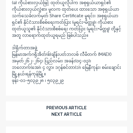
(ခ) ကိုယ်စားလှယ်ဖြင့် ထုတ်ယူလိုပါက အစုရှယ်ယာရှင်၏
ကိုယ်စားလှယ်လွှဲစာ၊ မူလက ထုတ်ပေး ထားသော အစုရှယ်ယာ
သက်သေခံလက်မှတ် Share Certificate မူရင်း၊ အစုရှယ်ယာ
ရှင်၏ နိုင်ငံသားစိစစ်ရေးကတ်ပြား (မူရင်း+မိတ္တူ)၊ ကိုယ်စား
ထုတ်ယူသူ၏ နိုင်ငံသားစိစစ်ရေး ကတ်ပြား (မူရင်း+မိတ္တူ) တို့နှင့်
အတူ လာရောက်ထုတ်ယူရမည် ဖြစ်ပါသည်။
ဒါရိုက်တာအဖွဲ့
မြန်မာအက်ဂရိုအိတ်(စ်)ချိန်းပတ်ဘလစ် လီမိတက် (MAEX)
အမှတ်၂၆၂-၂၆၄၊ ပြည်လမ်း၊ အခန်း(၀၄-၀၃)၊
ဘလောက်(အေ)၊ ၄ လွှာ၊ ဒဂုန်စင်တာ(၁)၊ မြေနီကုန်း၊ စမ်းချောင်း
မြို့နယ်၊ရန်ကုန်မြို့။
ဖုန်း-၀၁-၅၀၃၉၂၈ ၊ ၅၀၃၉၂၉
PREVIOUS ARTICLE
NEXT ARTICLE