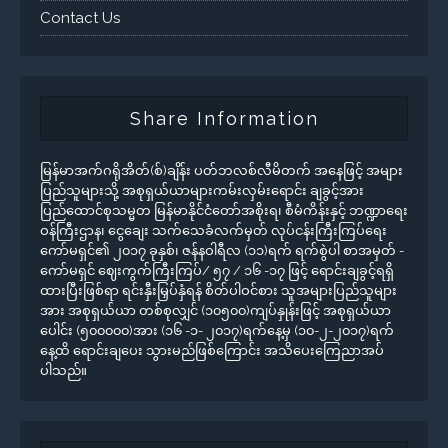
Contact Us
Share Information
မြန်မာအက်ဂရိုအိတ်(စ်)ချိန်း ပတ်ဘလစ်လီမိတက် အနေဖြင့် အများ
ပြည်သူများသို့ အစုရှယ်ယာများကမ်းလှမ်းရောင်း ချခွင့်အား
ပြည်ထောင်စုသမ္မတ မြန်မာနိုင်ငံတော်အစိုးရ၊ စီမံကိန်းနှင့် ဘဏ္ဍာရေး
ဝန်ကြီးဌာန၊ ငွေချေး သက်သေခံလက်မှတ် လုပ်ငန်းကြီးကြပ်ရေး
ကော်မရှင်၏ ၂၀၁၇ ခုနှစ်၊ ဇန်နဝါရီလ (၁၁)ရက် ရက်စွဲပါ စာအမှတ် -
ကော်မရှင် ဈေးကွက်ကြီးကြပ်/ ၅၇ / ၁၆ -၁၇ ဖြင့် ရောင်းချခွင့်ရရှိ
ထားပြီးဖြစ်ရာ ရင်းနှီးမြှပ်နှံရန် စိတ်ပါဝင်စား သူအများပြည်သူများ
အား အစုရှယ်ယာ တစ်စုလျှင် (၁၀၅၀၀)ကျပ်နှုန်းဖြင့် အစုရှယ်ယာ
ပေါင်း (၅၀၀၀၀၀)အား (၁၆ -၁- ၂၀၁၇)ရက်နေ့မှ (၁၀-၂-၂၀၁၇)ရက်
နေ့ထိ ရောင်းချပေး သွားမည်ဖြစ်ကြောင်း အသိပေးကြေညာအပ်
ပါသည်။