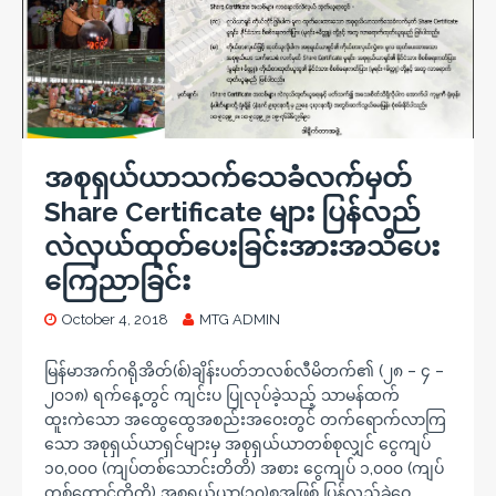
အစုရှယ်ယာသက်သေခံလက်မှတ်
Share Certificate များ ပြန်လည်
လဲလှယ်ထုတ်ပေးခြင်းအားအသိပေး
ကြေညာခြင်း
October 4, 2018
MTG ADMIN
မြန်မာအက်ဂရိုအိတ်(စ်)ချိန်းပတ်ဘလစ်လီမိတက်၏ (၂၈ – ၄ –
၂၀၁၈) ရက်နေ့တွင် ကျင်းပ ပြုလုပ်ခဲ့သည့် သာမန်ထက်
ထူးကဲသော အထွေထွေအစည်းအဝေးတွင် တက်ရောက်လာကြ
သော အစုရှယ်ယာရှင်များမှ အစုရှယ်ယာတစ်စုလျှင် ငွေကျပ်
၁၀,၀၀၀ (ကျပ်တစ်သောင်းတိတိ) အစား ငွေကျပ် ၁,၀၀၀ (ကျပ်
တစ်ထောင်တိတိ) အစုရှယ်ယာ(၁၀)စုအဖြစ် ပြန်လည်ခွဲဝေ